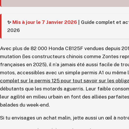
✨
Mis à jour le 7 Janvier 2026
| Guide complet et ac
2026
Avec plus de 82 000 Honda CB125F vendues depuis 201
mutation (les constructeurs chinois comme Zontes re
françaises en 2025), il n’a jamais été aussi facile de t
motos, accessibles avec un simple permis A1 ou même l
complet sur le permis 125 pour tout savoir sur les oblig
débutants que les motards aguerris. Leur faible consomm
leur agilité en milieu urbain en font des alliées parfaite
balades du week-end.
Si tu envisages un achat malin, jette aussi un œil à not