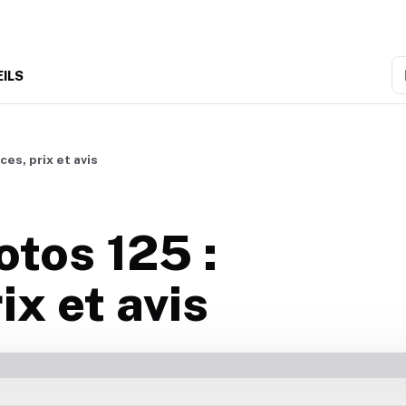
R
EILS
es, prix et avis
otos 125 :
x et avis