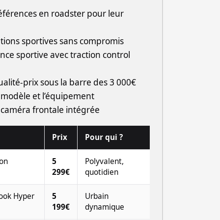
férences en roadster pour leur
tions sportives sans compromis
nce sportive avec traction control
ualité-prix sous la barre des 3 000€
e modèle et l’équipement
caméra frontale intégrée
Prix
Pour qui ?
ion
5
Polyvalent,
299€
quotidien
look Hyper
5
Urbain
199€
dynamique