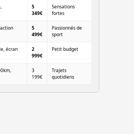
,
5
Sensations
349€
fortes
raction
5
Passionnés de
499€
sport
le, écran
2
Petit budget
999€
00km,
3
Trajets
199€
quotidiens