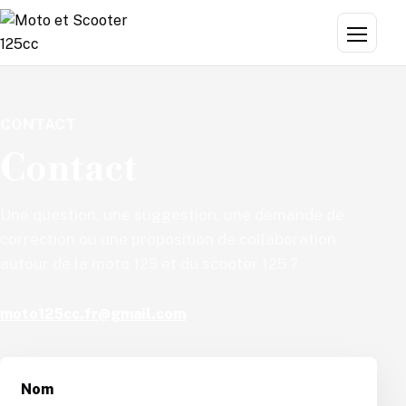
Aller au contenu
Menu
CONTACT
Contact
Une question, une suggestion, une demande de
correction ou une proposition de collaboration
autour de la moto 125 et du scooter 125 ?
moto125cc.fr@gmail.com
Nom