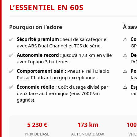
L’ESSENTIEL EN 60S
Pourquoi on l’adore
À sav
Sécurité premium :
Seul de sa catégorie
Co
avec ABS Dual Channel et TCS de série.
GP
Autonomie record :
Jusqu’à 173 km en ville
De
avec l’option 3 batteries.
l’
Comportement sain :
Pneus Pirelli Diablo
Po
Rosso III offrant un grip exceptionnel.
fas
Économie réelle :
Coût d’usage divisé par
Es
deux face au thermique (env. 700€/an
ra
gagnés).
5 230 €
173 km
100
PRIX DE BASE
AUTONOMIE MAX
VITE