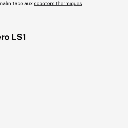
 malin face aux
scooters thermiques
ero LS1