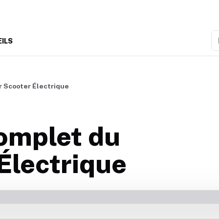
R
EILS
r Scooter Électrique
Complet du
Électrique