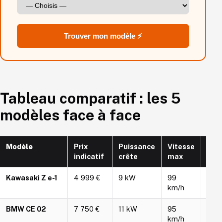
Trouver mon modèle ⚡
Tableau comparatif : les 5
modèles face à face
Modèle
Prix
Puissance
Vitesse
Aut
indicatif
crête
max
WM
Kawasaki Z e-1
4 999 €
9 kW
99
72 
km/h
BMW CE 02
7 750 €
11 kW
95
90 
km/h