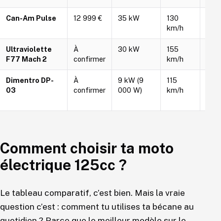
Can-Am Pulse
12 999 €
35 kW
130
130
km/h
Ultraviolette
À
30 kW
155
120
F77 Mach 2
confirmer
km/h
Dimentro DP-
À
9 kW (9
115
usa
03
confirmer
000 W)
km/h
quot
Comment choisir ta moto
électrique 125cc ?
Le tableau comparatif, c’est bien. Mais la vraie
question c’est : comment tu utilises ta bécane au
quotidien ? Parce que le meilleur modèle sur le