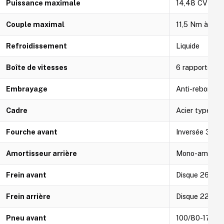
Puissance maximale
14,48 CV (10,
Couple maximal
11,5 Nm à 800
Refroidissement
Liquide
Boîte de vitesses
6 rapports
Embrayage
Anti-rebond (s
Cadre
Acier type di
Fourche avant
Inversée 33 
Amortisseur arrière
Mono-amortiss
Frein avant
Disque 260 mm
Frein arrière
Disque 220 mm,
Pneu avant
100/80-17 (CS