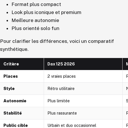
Format plus compact
Look plus iconique et premium
Meilleure autonomie
Plus orienté solo fun
Pour clarifier les différences, voici un comparatif
synthétique.
Critère
Dax 125 2026
Places
2 vraies places
P
Style
Rétro utilitaire
Autonomie
Plus limitée
Stabilité
Plus rassurante
P
Public cible
Urbain et duo occasionnel
P