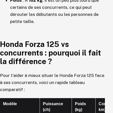
Poids
: À
162 kg
, il est un peu plus lourd que
certains de ses concurrents, ce qui peut
dérouter les débutants ou les personnes de
petite taille.
Honda Forza 125 vs
concurrents : pourquoi il fait
la différence ?
Pour t’aider à mieux situer le Honda Forza 125 face
à ses concurrents, voici un rapide tableau
comparatif :
Modèle
Puissance
Poids
Consom
(ch)
(kg)
km)