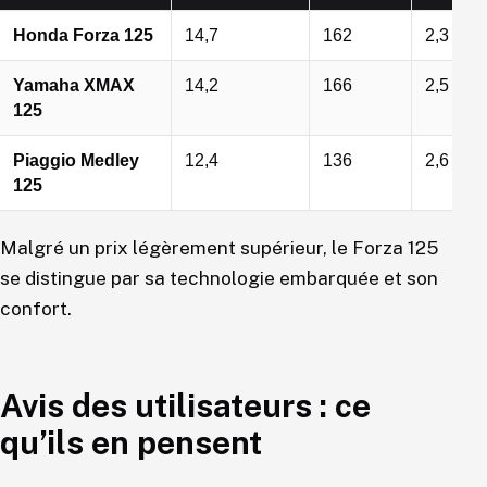
Honda Forza 125
14,7
162
2,3
Yamaha XMAX
14,2
166
2,5
125
Piaggio Medley
12,4
136
2,6
125
Malgré un prix légèrement supérieur, le Forza 125
se distingue par sa technologie embarquée et son
confort.
Avis des utilisateurs : ce
qu’ils en pensent