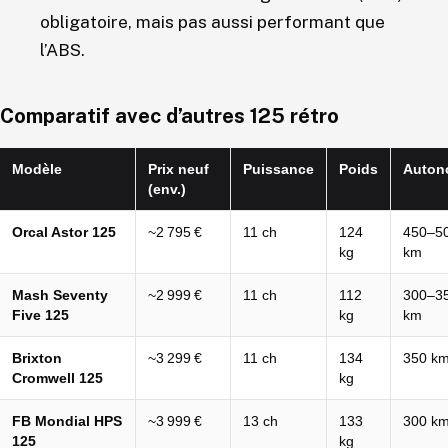
obligatoire, mais pas aussi performant que
l’ABS.
Comparatif avec d’autres 125 rétro
Modèle
Prix neuf
Puissance
Poids
Auton
(env.)
Orcal Astor 125
~2 795 €
11 ch
124
450–5
kg
km
Mash Seventy
~2 999 €
11 ch
112
300–3
Five 125
kg
km
Brixton
~3 299 €
11 ch
134
350 k
Cromwell 125
kg
FB Mondial HPS
~3 999 €
13 ch
133
300 k
125
kg