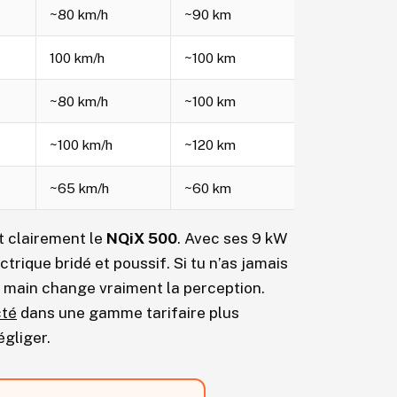
~80 km/h
~90 km
100 km/h
~100 km
~80 km/h
~100 km
~100 km/h
~120 km
~65 km/h
~60 km
st clairement le
NQiX 500
. Avec ses 9 kW
ctrique bridé et poussif. Si tu n’as jamais
n main change vraiment la perception.
cté
dans une gamme tarifaire plus
égliger.