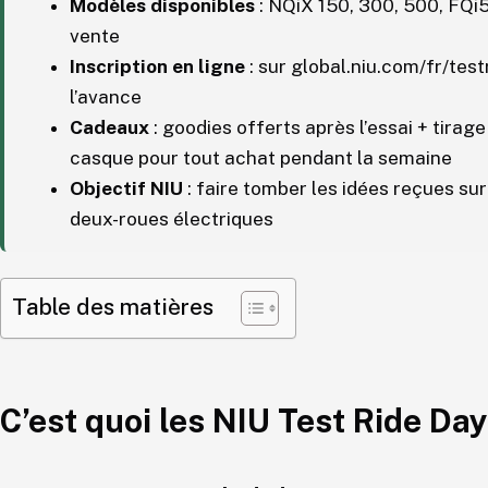
Modèles disponibles
: NQiX 150, 300, 500, FQi5
vente
Inscription en ligne
: sur global.niu.com/fr/tes
l’avance
Cadeaux
: goodies offerts après l’essai + tirag
casque pour tout achat pendant la semaine
Objectif NIU
: faire tomber les idées reçues su
deux-roues électriques
Table des matières
C’est quoi les NIU Test Ride Da