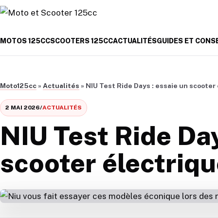
Aller au contenu
MOTOS 125CC
SCOOTERS 125CC
ACTUALITÉS
GUIDES ET CONS
Moto125cc
»
Actualités
»
NIU Test Ride Days : essaie un scooter
2 MAI 2026
/
ACTUALITÉS
NIU Test Ride Day
scooter électriqu