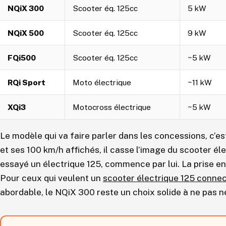
NQiX 300
Scooter éq. 125cc
5 kW
NQiX 500
Scooter éq. 125cc
9 kW
FQi500
Scooter éq. 125cc
~5 kW
RQi Sport
Moto électrique
~11 kW
XQi3
Motocross électrique
~5 kW
Le modèle qui va faire parler dans les concessions, c’e
et ses 100 km/h affichés, il casse l’image du scooter éle
essayé un électrique 125, commence par lui. La prise e
Pour ceux qui veulent un
scooter électrique 125 conne
abordable, le NQiX 300 reste un choix solide à ne pas n