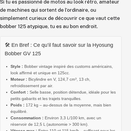
Si tu es passionné de motos au look rétro, amateur
de machines qui sortent de l’ordinaire, ou
simplement curieux de découvrir ce que vaut cette
bobber 125 atypique, tu es au bon endroit.
🛠️ En Bref : Ce qu’il faut savoir sur la Hyosung
Bobber GV 125
Style :
Bobber vintage inspiré des customs américains,
look affirmé et unique en 125cc.
Moteur :
Bicylindre en V, 124,7 cm³, 13 ch,
refroidissement par air.
Confort :
Selle basse, position détendue, idéale pour les
petits gabarits et les trajets tranquilles.
Poids :
172 kg – au-dessus de la moyenne, mais bien
équilibré.
Consommation :
Environ 3,3 L/100 km, avec un
réservoir de 12,5 L (autonomie > 300 km).
Vitesse max :
Entre 110 et 115 km/h – suffisant pour les