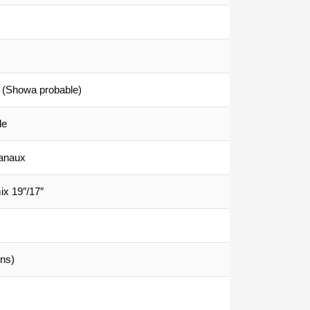
 (Showa probable)
le
anaux
ix 19″/17″
ins)