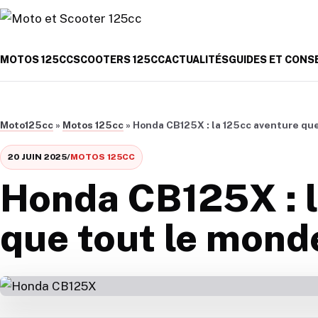
Aller au contenu
MOTOS 125CC
SCOOTERS 125CC
ACTUALITÉS
GUIDES ET CONS
Moto125cc
»
Motos 125cc
»
Honda CB125X : la 125cc aventure que
20 JUIN 2025
/
MOTOS 125CC
Honda CB125X : l
que tout le monde