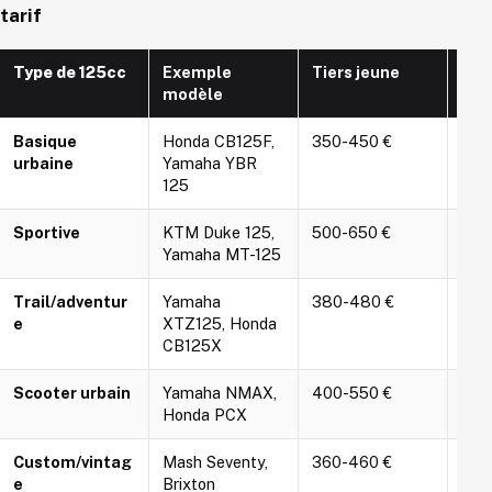
tarif
Type de 125cc
Exemple
Tiers jeune
Tou
modèle
jeu
Basique
Honda CB125F,
350-450 €
600
urbaine
Yamaha YBR
125
Sportive
KTM Duke 125,
500-650 €
800
Yamaha MT-125
Trail/adventur
Yamaha
380-480 €
650
e
XTZ125, Honda
CB125X
Scooter urbain
Yamaha NMAX,
400-550 €
700
Honda PCX
Custom/vintag
Mash Seventy,
360-460 €
620
e
Brixton