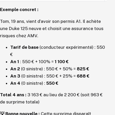
Exemple concret :
Tom, 19 ans, vient d’avoir son permis A1. Il achète
une Duke 125 neuve et choisit une assurance tous
risques chez AMV.
Tarif de base
(conducteur expérimenté) : 550
€
An 1
: 550 € + 100% =
1 100 €
An 2
(0 sinistre) : 550 € + 50% =
825 €
An 3
(0 sinistre) : 550 € + 25% =
688 €
An 4
(0 sinistre) :
550 €
Total 4 ans :
3 163 € au lieu de 2 200 € (soit 963 €
de surprime totale)
💡 Bonne nouvelle :
Cette surprime disparaît