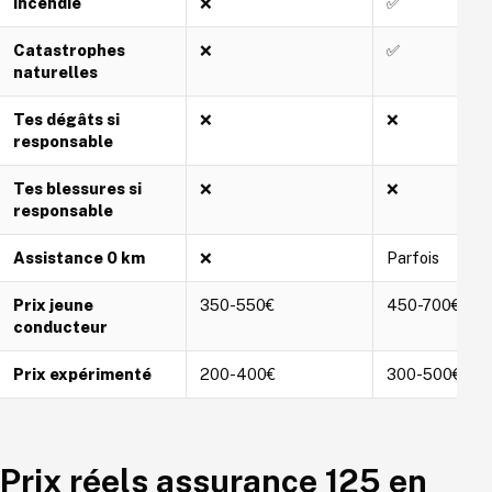
Incendie
❌
✅
Catastrophes
❌
✅
naturelles
Tes dégâts si
❌
❌
responsable
Tes blessures si
❌
❌
responsable
Assistance 0 km
❌
Parfois
Prix jeune
350-550€
450-700€
conducteur
Prix expérimenté
200-400€
300-500€
Prix réels assurance 125 en