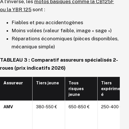
À l’inverse, les
motos basiques comme la CB125F
ou la YBR 125
sont :
Fiables et peu accidentogènes
Moins volées (valeur faible, image « sage »)
Réparations économiques (pièces disponibles,
mécanique simple)
TABLEAU 3 : Comparatif assureurs spécialisés 2-
roues (prix indicatifs 2026)
Assureur
Tiers jeune
Tous
Tiers
risques
expériment
jeune
é
AMV
380-550 €
650-850 €
250-400 €