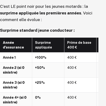
C’est LE point noir pour les jeunes motards : la
surprime appliquée les premières années
. Voici
comment elle évolue :
Surprime standard jeune conducteur :
Année
Surprime
Prime de base
Pri
d’assurance
appliquée
400 €
Année 1
+100%
400 €
800
Année 2
(si 0
+50%
400 €
600
sinistre)
Année 3
(si 0
+25%
400 €
500
sinistre)
Année 4+
(si 0
0%
400 €
400
sinistre)