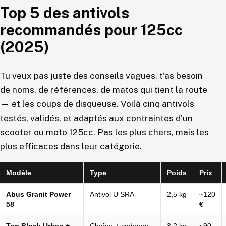
Top 5 des antivols
recommandés pour 125cc
(2025)
Tu veux pas juste des conseils vagues, t’as besoin
de noms, de références, de matos qui tient la route
— et les coups de disqueuse. Voilà cinq antivols
testés, validés, et adaptés aux contraintes d’un
scooter ou moto 125cc. Pas les plus chers, mais les
plus efficaces dans leur catégorie.
Modèle
Type
Poids
Prix
Abus Granit Power
Antivol U SRA
2,5 kg
~120
58
€
Top Block Urban +
Chaîne + cadenas
3,2 kg
~90