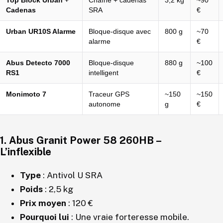
Cadenas
SRA
€
Urban UR10S Alarme
Bloque-disque avec
800 g
~70
alarme
€
Abus Detecto 7000
Bloque-disque
880 g
~100
RS1
intelligent
€
Monimoto 7
Traceur GPS
~150
~150
autonome
g
€
1.
Abus Granit Power 58 260HB
–
L’inflexible
Type
: Antivol U SRA
Poids
: 2,5 kg
Prix moyen
: 120 €
Pourquoi lui
: Une vraie forteresse mobile.