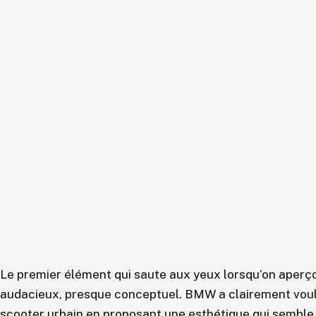
Le premier élément qui saute aux yeux lorsqu’on aperço
audacieux, presque conceptuel. BMW a clairement voulu
scooter urbain en proposant une esthétique qui semble t