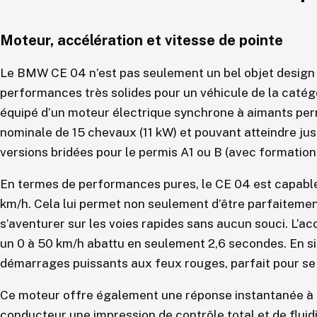
Moteur, accélération et vitesse de pointe
Le BMW CE 04 n’est pas seulement un bel objet design :
performances très solides pour un véhicule de la catég
équipé d’un moteur électrique synchrone à aimants p
nominale de 15 chevaux (11 kW) et pouvant atteindre jus
versions bridées pour le permis A1 ou B (avec formation
En termes de performances pures, le CE 04 est capable
km/h. Cela lui permet non seulement d’être parfaitement 
s’aventurer sur les voies rapides sans aucun souci. L’ac
un 0 à 50 km/h abattu en seulement 2,6 secondes. En sit
démarrages puissants aux feux rouges, parfait pour se f
Ce moteur offre également une réponse instantanée à l
conducteur une impression de contrôle total et de fluidi