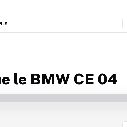
R
EILS
ue le BMW CE 04