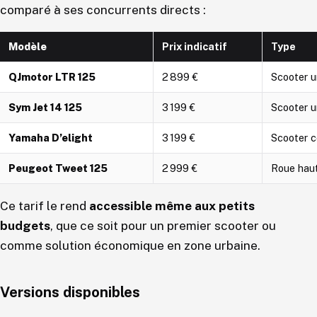
comparé à ses concurrents directs :
Modèle
Prix indicatif
Type
QJmotor LTR 125
2 899 €
Scooter u
Sym Jet 14 125
3 199 €
Scooter u
Yamaha D’elight
3 199 €
Scooter 
Peugeot Tweet 125
2 999 €
Roue hau
Ce tarif le rend
accessible même aux petits
budgets
, que ce soit pour un premier scooter ou
comme solution économique en zone urbaine.
Versions disponibles