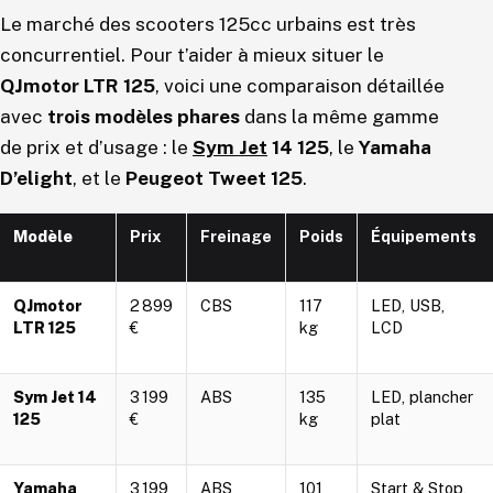
Le marché des scooters 125cc urbains est très
concurrentiel. Pour t’aider à mieux situer le
QJmotor LTR 125
, voici une comparaison détaillée
avec
trois modèles phares
dans la même gamme
de prix et d’usage : le
Sym Jet
14 125
, le
Yamaha
D’elight
, et le
Peugeot Tweet 125
.
Modèle
Prix
Freinage
Poids
Équipements
QJmotor
2 899
CBS
117
LED, USB,
LTR 125
€
kg
LCD
Sym Jet 14
3 199
ABS
135
LED, plancher
125
€
kg
plat
Yamaha
3 199
ABS
101
Start & Stop,