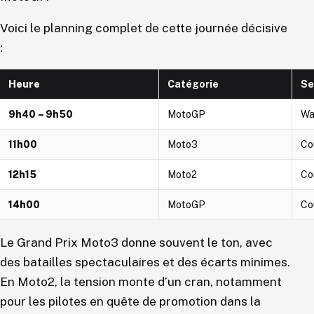
Voici le planning complet de cette journée décisive
:
Heure
Catégorie
Se
9h40 – 9h50
MotoGP
Wa
11h00
Moto3
Co
12h15
Moto2
Co
14h00
MotoGP
Co
Le Grand Prix Moto3 donne souvent le ton, avec
des batailles spectaculaires et des écarts minimes.
En Moto2, la tension monte d’un cran, notamment
pour les pilotes en quête de promotion dans la