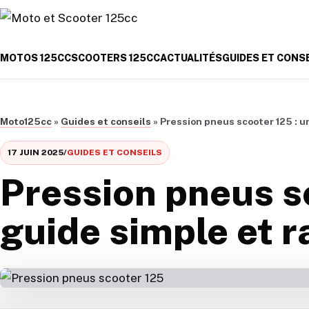
Aller au contenu
MOTOS 125CC
SCOOTERS 125CC
ACTUALITÉS
GUIDES ET CONS
Moto125cc
»
Guides et conseils
»
Pression pneus scooter 125 : u
17 JUIN 2025
/
GUIDES ET CONSEILS
Pression pneus s
guide simple et r