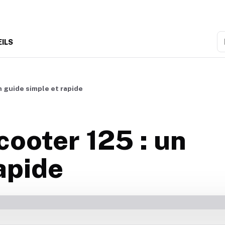
R
EILS
n guide simple et rapide
cooter 125 : un
apide